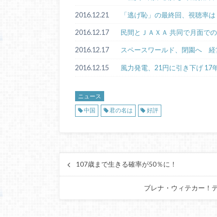
2016.12.21
「逃げ恥」の最終回、視聴率は
2016.12.17
民間とＪＡＸＡ 共同で月面で
2016.12.17
スペースワールド、閉園へ 経営
2016.12.15
風力発電、21円に引き下げ 1
ニュース
中国
君の名は
好評
107歳まで生きる確率が50％に！
ブレナ・ウィテカー！デ