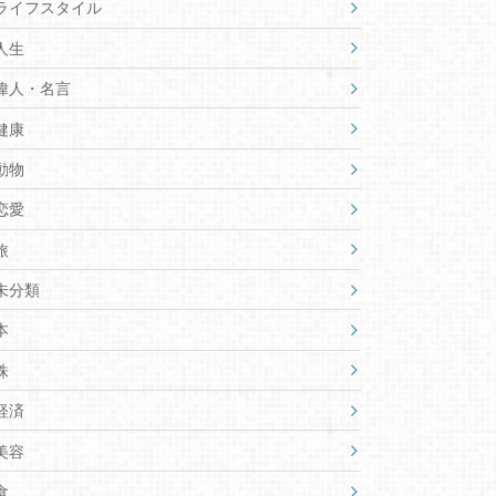
ライフスタイル
人生
偉人・名言
健康
動物
恋愛
旅
未分類
本
株
経済
美容
食