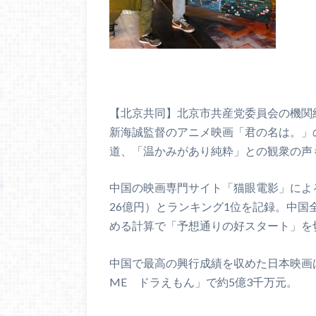
【北京共同】北京市共産党委員会の機関
新海誠監督のアニメ映画「君の名は。」
道、「温かみがあり純粋」との観衆の声
中国の映画専門サイト「猫眼電影」によ
26億円）とランキング1位を記録。中
める計算で「予想通りの好スタート」を
中国で最高の興行成績を収めた日本映画は
ME ドラえもん」で約5億3千万元。