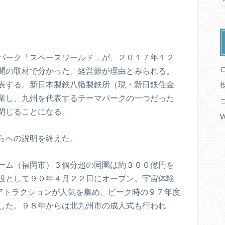
パーク「スペースワールド」が、２０１７年１２
聞の取材で分かった。経営難が理由とみられる。
表する。新日本製鉄八幡製鉄所（現・新日鉄住金
業し、九州を代表するテーマパークの一つだった
閉じることになる。
W
らへの説明を終えた。
ーム（福岡市）３個分超の同園は約３００億円を
設として９０年４月２２日にオープン。宇宙体験
型アトラクションが人気を集め、ピーク時の９７年度
した。９８年からは北九州市の成人式も行われ