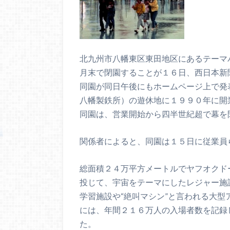
北九州市八幡東区東田地区にあるテーマ
月末で閉園することが１６日、西日本新
同園が同日午後にもホームページ上で発
八幡製鉄所）の遊休地に１９９０年に開
同園は、営業開始から四半世紀超で幕を
関係者によると、同園は１５日に従業員
総面積２４万平方メートルでヤフオクド
投じて、宇宙をテーマにしたレジャー施
学習施設や“絶叫マシン”と言われる大
には、年間２１６万人の入場者数を記録
た。