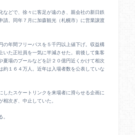
化などで、徐々に客足が遠のき、親会社の新日鉄
申請。同年７月に加森観光（札幌市）に営業譲渡
円の年間フリーパスを５千円以上値下げ。収益構
上いた正社員を一気に半減させた。前後して集客
や夏場のプールなどを計２０億円近くかけて相次
は約１６４万人。近年は入場者数を公表していな
にしたスケートリンクを来場者に滑らせる企画に
が相次ぎ、中止していた。
る。