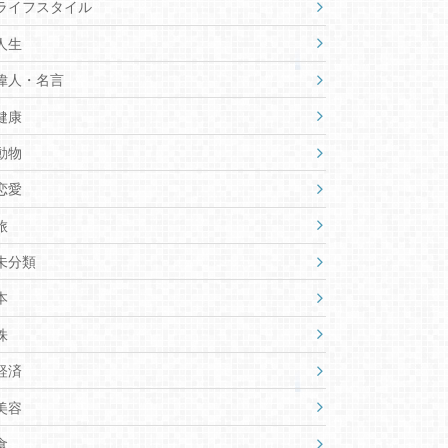
ライフスタイル
人生
偉人・名言
健康
動物
恋愛
旅
未分類
本
株
経済
美容
食