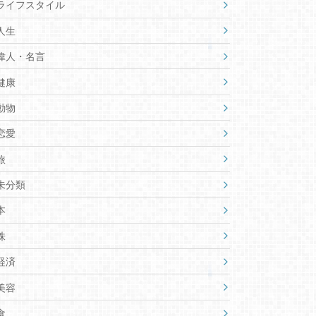
ライフスタイル
人生
偉人・名言
健康
動物
恋愛
旅
未分類
本
株
経済
美容
食