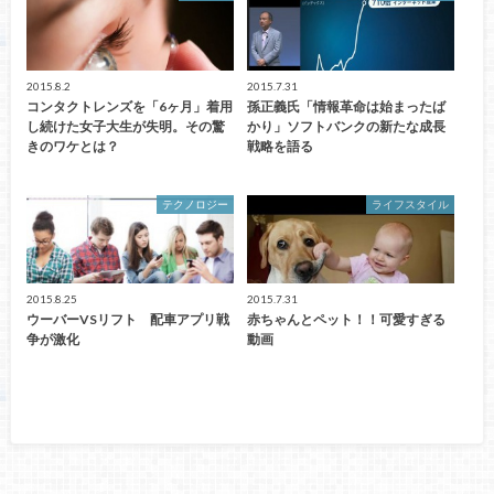
2015.8.2
2015.7.31
コンタクトレンズを「6ヶ月」着用
孫正義氏「情報革命は始まったば
し続けた女子大生が失明。その驚
かり」ソフトバンクの新たな成長
きのワケとは？
戦略を語る
テクノロジー
ライフスタイル
2015.8.25
2015.7.31
ウーバーVSリフト 配車アプリ戦
赤ちゃんとペット！！可愛すぎる
争が激化
動画