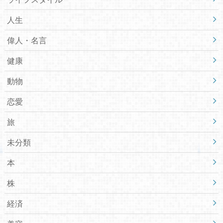
人生
偉人・名言
健康
動物
恋愛
旅
未分類
本
株
経済