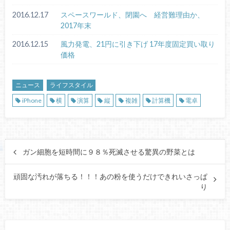
2016.12.17
スペースワールド、閉園へ 経営難理由か、
2017年末
2016.12.15
風力発電、21円に引き下げ 17年度固定買い取り
価格
ニュース
ライフスタイル
iPhone
横
演算
縦
複雑
計算機
電卓
ガン細胞を短時間に９８％死滅させる驚異の野菜とは
頑固な汚れが落ちる！！！あの粉を使うだけできれいさっぱ
り