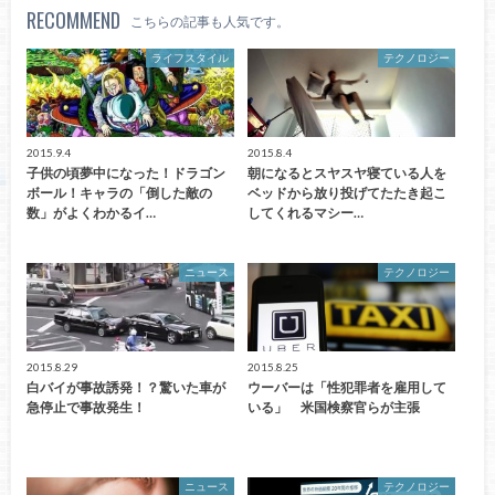
RECOMMEND
こちらの記事も人気です。
ライフスタイル
テクノロジー
2015.9.4
2015.8.4
子供の頃夢中になった！ドラゴン
朝になるとスヤスヤ寝ている人を
ボール！キャラの「倒した敵の
ベッドから放り投げてたたき起こ
数」がよくわかるイ…
してくれるマシー…
ニュース
テクノロジー
2015.8.29
2015.8.25
白バイが事故誘発！？驚いた車が
ウーバーは「性犯罪者を雇用して
急停止で事故発生！
いる」 米国検察官らが主張
ニュース
テクノロジー