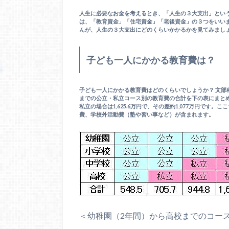
人生に必要なお金を考えるとき、「人生の３大支出」という
は、「教育資金」「住宅資金」「老後資金」の３つをいい
んが、人生の３大支出にどのくらいかかるかを見てみまし
子ども一人にかかる教育費は？
子ども一人にかかる教育費はどのくらいでしょうか？ 文部
までの公立・私立コース別の教育費の合計を下の表にまとめ
私立の場合は1,625.6万円で、その差約1,077万円で
費、学校外活動費（塾や習い事など）が含まれます。
＜幼稚園（2年間）から高校までのコー