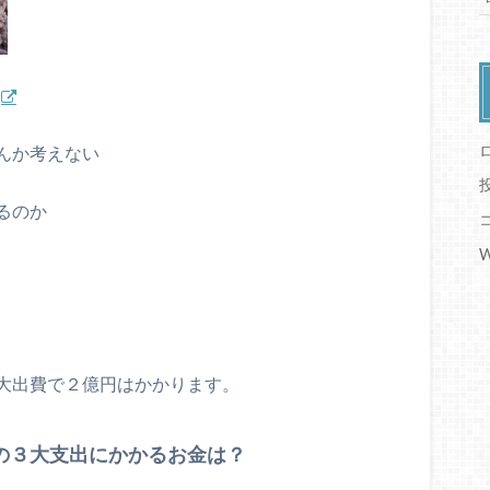
んか考えない
るのか
W
大出費で２億円はかかります。
の３大支出にかかるお金は？