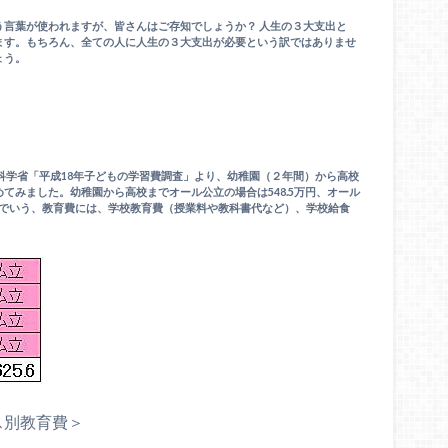
言葉が使われますが、皆さんはご存知でしょうか？ 人生の３大支出と
ます。もちろん、全ての人に人生の３大支出が必要という訳ではありませ
ょう。
科学省「平成18年子どもの学習費調査」より、幼稚園（２年間）から高校
てみました。幼稚園から高校までオール公立の場合は548.5万円、オール
す。ここでいう、教育費には、学校教育費（授業料や教科書代など）、学校給食
ス別教育費＞