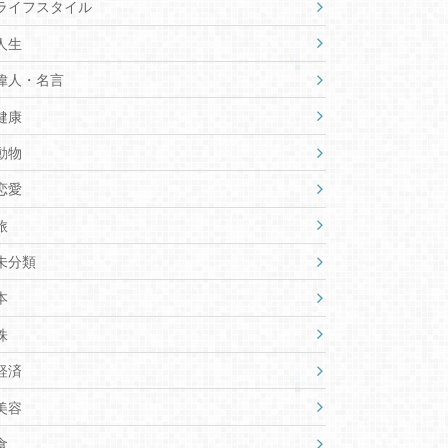
ライフスタイル
人生
偉人・名言
健康
動物
恋愛
旅
未分類
本
株
経済
美容
食