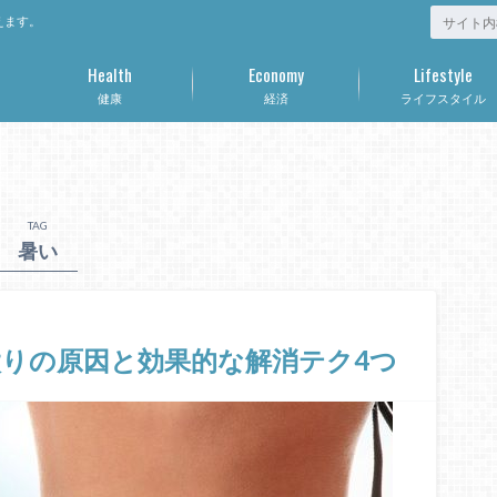
えます。
Health
Economy
Lifestyle
健康
経済
ライフスタイル
TAG
暑い
りの原因と効果的な解消テク4つ