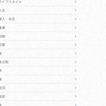
ライフスタイル
人生
偉人・名言
健康
動物
恋愛
旅
未分類
本
株
経済
美容
食