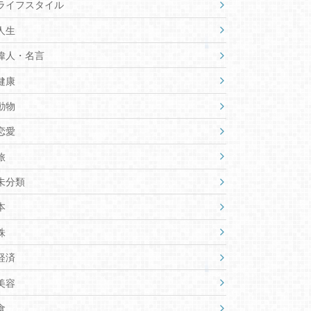
ライフスタイル
人生
偉人・名言
健康
動物
恋愛
旅
未分類
本
株
経済
美容
食