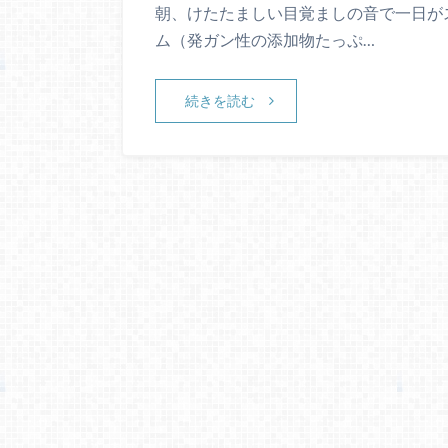
朝、けたたましい目覚ましの音で一日がス
ム（発ガン性の添加物たっぷ…
続きを読む