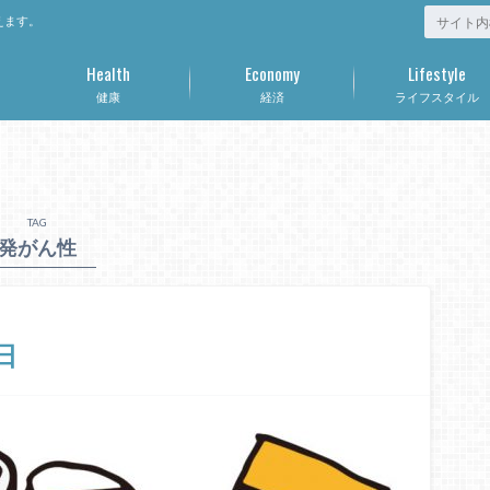
えます。
Health
Economy
Lifestyle
健康
経済
ライフスタイル
TAG
発がん性
日