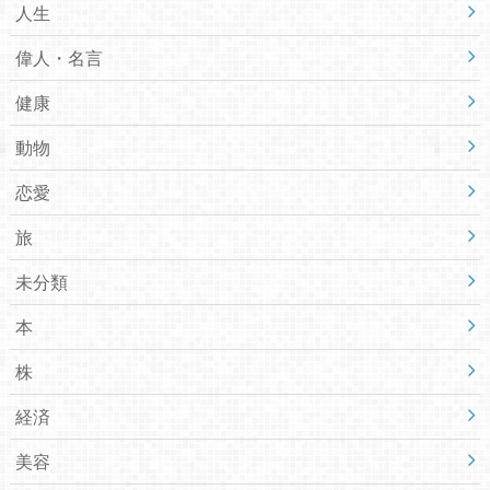
人生
偉人・名言
健康
動物
恋愛
旅
未分類
本
株
経済
美容