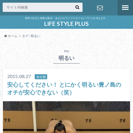
世界の活きた情報を配信。あなたのライフスタイルにプラスを与えます。
お問い合わ
LIFE STYLE PLUS
ホーム
タグ : 明るい
せ
TAG
明るい
2015.08.27
未分類
安心してください！ とにかく明るい豊ノ島の
オチが安心できない（笑）