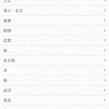
人生
偉人・名言
健康
動物
恋愛
旅
未分類
本
株
経済
美容