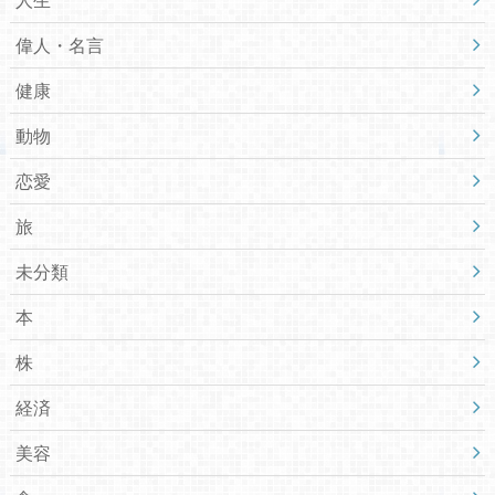
偉人・名言
健康
動物
恋愛
旅
未分類
本
株
経済
美容